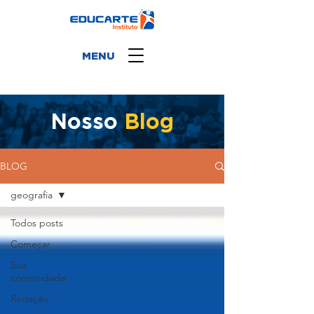
MENU
Nosso
Blog
BLOG
geografia
Todos posts
Começar
Sua
comunidade
Redação