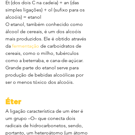
Et (dos dois C na cadeia) + an (das 
simples ligações) + ol (sufixo para os 
alcoóis) = etanol
O etanol, também conhecido como 
álcool de cereais, é um dos alcoóis 
mais produzidos. Ele é obtido através 
da 
fermentação
 de carboidratos de 
cereais, como o milho, tubérculos 
como a beterraba, e cana-de-açúcar. 
Grande parte do etanol serve para 
produção de bebidas alcoólicas por 
ser o menos tóxico dos alcoóis.
Éter
A ligação característica de um éter é 
um grupo –O– que conecta dois 
radicais de hidrocarbonetos, sendo, 
portanto, um heteroátomo (um átomo 