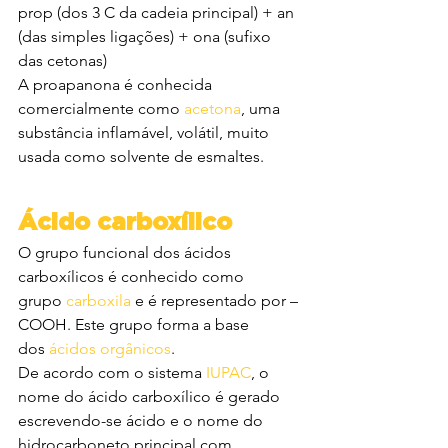
prop (dos 3 C da cadeia principal) + an 
(das simples ligações) + ona (sufixo 
das cetonas)
A proapanona é conhecida 
comercialmente como 
acetona
, uma 
substância inflamável, volátil, muito 
usada como solvente de esmaltes.
Ácido carboxílico
O grupo funcional dos ácidos 
carboxílicos é conhecido como 
grupo 
carboxila
 e é representado por –
COOH. Este grupo forma a base 
dos 
ácidos orgânicos
.
De acordo com o sistema 
IUPAC
, o 
nome do ácido carboxílico é gerado 
escrevendo-se ácido e o nome do 
hidrocarboneto principal com 