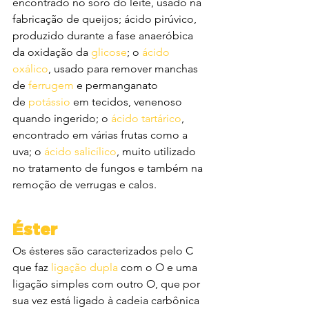
encontrado no soro do leite, usado na 
fabricação de queijos; ácido pirúvico, 
produzido durante a fase anaeróbica 
da oxidação da 
glicose
; o 
ácido 
oxálico
, usado para remover manchas 
de 
ferrugem
 e permanganato 
de 
potássio
 em tecidos, venenoso 
quando ingerido; o 
ácido tartárico
, 
encontrado em várias frutas como a 
uva; o 
ácido salicílico
, muito utilizado 
no tratamento de fungos e também na 
remoção de verrugas e calos.
Éster
Os ésteres são caracterizados pelo C 
que faz 
ligação dupla
 com o O e uma 
ligação simples com outro O, que por 
sua vez está ligado à cadeia carbônica 