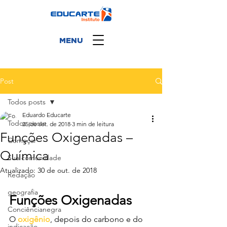
MENU
Post
Todos posts
Eduardo Educarte
Todos posts
25 de set. de 2018
3 min de leitura
Funções Oxigenadas –
Começar
Química
Sua comunidade
Atualizado:
30 de out. de 2018
Redação
geografia
Funções Oxigenadas
Conciêncianegra
O 
oxigênio
, depois do carbono e do 
indicação