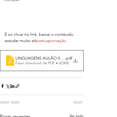
É só clicar no link, baixar o contéudo, 
estudar muito e
#partiuaprovação
 .
LINGUAGENS AULÃO 01_11_2022
.pdf
Fazer download de PDF • 623KB
Ver tudo
Posts recentes