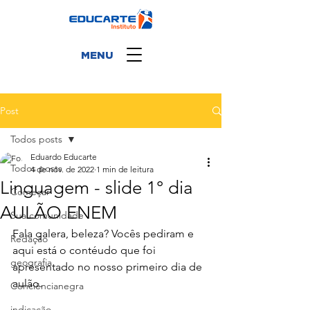
MENU
Post
Todos posts
Eduardo Educarte
Todos posts
4 de nov. de 2022
1 min de leitura
Linguagem - slide 1° dia
Começar
AULÃO ENEM
Sua comunidade
Fala galera, beleza? Vocês pediram e 
Redação
aqui está o contéudo que foi 
geografia
apresentado no nosso primeiro dia de 
aulão.
Conciêncianegra
indicação